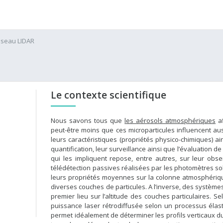
seau LIDAR
Le contexte scientifique
Nous savons tous que
les aérosols atmosphériques
af
peut-être moins que ces microparticules influencent aussi
leurs caractéristiques (propriétés physico-chimiques) ai
quantification, leur surveillance ainsi que l’évaluation
qui les impliquent repose, entre autres, sur leur ob
télédétection passives réalisées par les photomètres s
leurs propriétés moyennes sur la colonne atmosphériqu
diverses couches de particules. A l’inverse, des systèmes
premier lieu sur l’altitude des couches particulaires. S
puissance laser rétrodiffusée selon un processus élast
permet idéalement de déterminer les profils verticaux du 