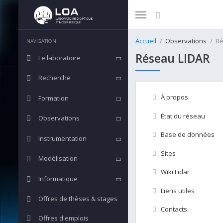
Accueil
Observations
Ré
NAVIGATION
Réseau LIDAR
Le laboratoire
Recherche
À propos
Formation
État du réseau
Observations
Base de données
Instrumentation
Sites
Modélisation
Wiki Lidar
Informatique
Liens utiles
Offres de thèses & stages
Contacts
Offres d'emplois