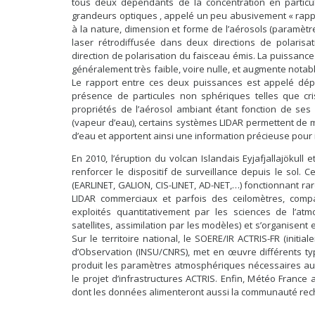
tous deux dépendants de la concentration en particul
grandeurs optiques , appelé un peu abusivement « rappor
à la nature, dimension et forme de l’aérosols (paramètre
laser rétrodiffusée dans deux directions de polarisat
direction de polarisation du faisceau émis. La puissance 
généralement très faible, voire nulle, et augmente notab
Le rapport entre ces deux puissances est appelé dépola
présence de particules non sphériques telles que cris
propriétés de l’aérosol ambiant étant fonction de ses
(vapeur d’eau), certains systèmes LIDAR permettent de m
d’eau et apportent ainsi une information précieuse pour i
En 2010, l’éruption du volcan Islandais Eyjafjallajökul
renforcer le dispositif de surveillance depuis le sol. 
(EARLINET, GALION, CIS-LINET, AD-NET,…) fonctionnant r
LIDAR commerciaux et parfois des ceilomètres, comp
exploités quantitativement par les sciences de l’atm
satellites, assimilation par les modèles) et s’organise
Sur le territoire national, le SOERE/IR ACTRIS-FR (init
d’Observation (INSU/CNRS), met en œuvre différents ty
produit les paramètres atmosphériques nécessaires aux
le projet d’infrastructures ACTRIS. Enfin, Météo Franc
dont les données alimenteront aussi la communauté rec