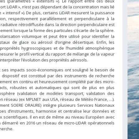
es (paramètres « extensifs »). Le rapport entre ces deux
t LiDAR », n’est pas dépendant de la concentration mais lié
 « intensif »). De plus, certains LiDAR mesurent la puissance
ion, respectivement parallèlement et perpendiculaire à la
radiative rétrodiffusée dans la direction perpendiculaire est
lement lorsque la forme des particules s’écarte de la sphère.
risation volumique et peut être utilisé pour identifier la
taux de glace ou aérosol d’origine désertique. Enfin, les
 propriétés hygroscopiques et de l’humidité atmosphérique
esurer le profil vertical du rapport de mélange de la vapeur
nterpréter l’évolution des propriétés aérosols.
l et ses impacts socio-économiques ont souligné le besoin de
Ce dispositif est constitué par des instruments de recherche
arement en continu et heureusement complété par des micro-
acts, robustes et automatiques qui sont de plus en plus
osphère (validation de modèles transport, validation des
nt en réseau (ex MPLNET aux USA, réseau de Météo France, …).
ialement SOERE ORAURE) intègre plusieurs Services Nationaux
pes d’instruments, harmonise et centralise leur données et
 scientifiques. Il en est de même au niveau Européen avec
e a démarré en 2016 un réseau de micro-LIDAR opérationnels
herche.