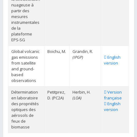
nuageuse à
partir des
mesures
instrumentales
de la
plateforme
EPS-SG
Global volcanic
Boichu, M.
Grandin, R.
gas emissions
(IPGP)
English
from satellite
version
and ground-
based
observations
Détermination
Petitprez,
Herbin, H.
Version
en laboratoire
D. (PC2A)
(LOA)
française
des propriétés
English
optiques des
version
aérosols de
feux de
biomasse