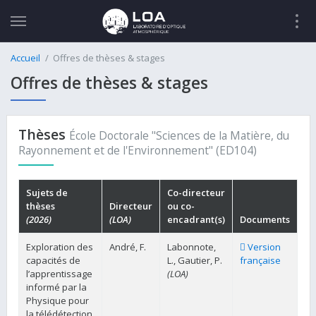
Accueil
Offres de thèses & stages
Offres de thèses & stages
Thèses
École Doctorale "Sciences de la Matière, du
Rayonnement et de l'Environnement" (ED104)
Sujets de
Co-directeur
thèses
Directeur
ou co-
(2026)
(LOA)
encadrant(s)
Documents
Exploration des
André, F.
Labonnote,
Version
capacités de
L., Gautier, P.
française
l’apprentissage
(LOA)
informé par la
Physique pour
la télédétection