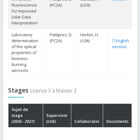
Fluorescence
(PC2A)
(LOA)
for Improved
Lidar Data
Interpretation
Laboratory
Petitprez, D.
Herbin, H.
determination
(PC2A)
(LOA)
English
of the optical
version
properties of
biomass
burning
aerosols
Stages
Licence 3 à Master 2
Sujet de
stage
Supervisor
(2026 - 2027)
(LOA)
Collaborator
Documents