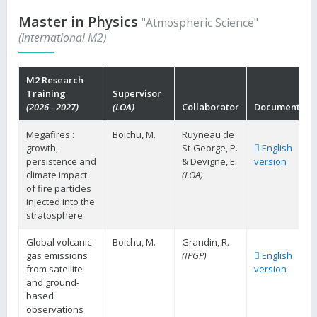
Master in Physics
"Atmospheric Science"
(International M2)
M2 Research
Training
Supervisor
(2026 - 2027)
(LOA)
Collaborator
Documents
Megafires :
Boichu, M.
Ruyneau de
growth,
St-George, P.
English
persistence and
& Devigne, E.
version
climate impact
(LOA)
of fire particles
injected into the
stratosphere
Global volcanic
Boichu, M.
Grandin, R.
gas emissions
(IPGP)
English
from satellite
version
and ground-
based
observations