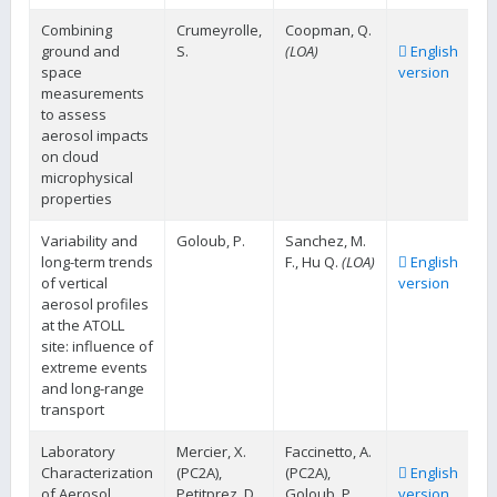
Combining
Crumeyrolle,
Coopman, Q.
ground and
S.
(LOA)
English
space
version
measurements
to assess
aerosol impacts
on cloud
microphysical
properties
Variability and
Goloub, P.
Sanchez, M.
long-term trends
F., Hu Q.
(LOA)
English
of vertical
version
aerosol profiles
at the ATOLL
site: influence of
extreme events
and long-range
transport
Laboratory
Mercier, X.
Faccinetto, A.
Characterization
(PC2A),
(PC2A),
English
of Aerosol
Petitprez, D.
Goloub, P.
version