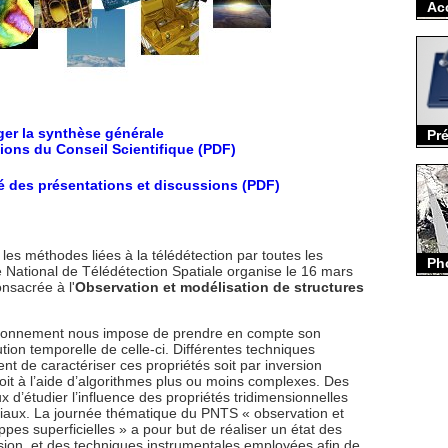
Acc
ger la synthèse générale
Pr
ions du Conseil Scientifique (PDF)
lé des présentations et discussions (PDF)
les méthodes liées à la télédétection par toutes les
Ph
ational de Télédétection Spatiale organise le 16 mars
nsacrée à l'
Observation et modélisation de structures
vironnement nous impose de prendre en compte son
ution temporelle de celle-ci. Différentes techniques
nt de caractériser ces propriétés soit par inversion
soit à l’aide d’algorithmes plus ou moins complexes. Des
x d’étudier l’influence des propriétés tridimensionnelles
atiaux. La journée thématique du PNTS « observation et
pes superficielles » a pour but de réaliser un état des
ersion, et des techniques instrumentales employées afin de