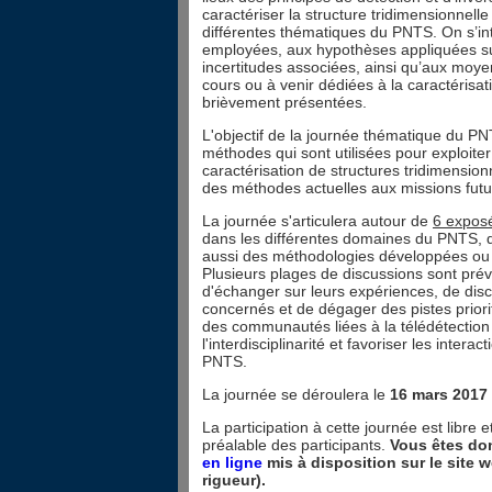
caractériser la structure tridimensionnel
différentes thématiques du PNTS. On s’int
employées, aux hypothèses appliquées sur l
incertitudes associées, ainsi qu’aux moye
cours ou à venir dédiées à la caractérisat
brièvement présentées.
L'objectif de la journée thématique du PN
méthodes qui sont utilisées pour exploiter
caractérisation de structures tridimensionn
des méthodes actuelles aux missions futur
La journée s'articulera autour de
6 expos
dans les différentes domaines du PNTS, q
aussi des méthodologies développées ou p
Plusieurs plages de discussions sont prév
d'échanger sur leurs expériences, de di
concernés et de dégager des pistes priori
des communautés liées à la télédétection 
l'interdisciplinarité et favoriser les inte
PNTS.
La journée se déroulera le
16 mars 2017 
La participation à cette journée est libre
préalable des participants.
Vous êtes don
en ligne
mis à disposition sur le site 
rigueur).