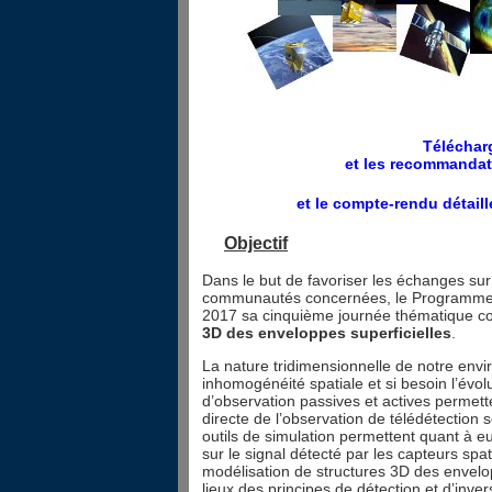
Téléchar
et les recommandat
et le compte-rendu détail
Objectif
Dans le but de favoriser les échanges sur 
communautés concernées, le Programme N
2017 sa cinquième journée thématique co
3D des enveloppes superficielles
.
La nature tridimensionnelle de notre en
inhomogénéité spatiale et si besoin l’évol
d’observation passives et actives permette
directe de l’observation de télédétection 
outils de simulation permettent quant à eu
sur le signal détecté par les capteurs sp
modélisation de structures 3D des envelop
lieux des principes de détection et d’inv