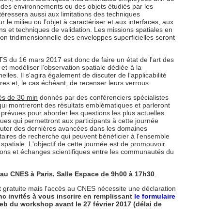
le des environnements ou des objets étudiés par les
éressera aussi aux limitations des techniques
e milieu ou l’objet à caractériser et aux interfaces, aux
ns et techniques de validation. Les missions spatiales en
ion tridimensionnelle des enveloppes superficielles seront
TS du 16 mars 2017 est donc de faire un état de l'art des
 et modéliser l’observation spatiale dédiée à la
elles. Il s'agira également de discuter de l'applicabilité
es et, le cas échéant, de recenser leurs verrous.
és de 30 min
donnés par des conférenciers spécialistes
ui montreront des résultats emblématiques et parleront
révues pour aborder les questions les plus actuelles.
ues qui permettront aux participants à cette journée
scuter des dernières avancées dans les domaines
taires de recherche qui peuvent bénéficier à l'ensemble
spatiale. L'objectif de cette journée est de promouvoir
ractions et échanges scientifiques entre les communautés du
au CNES à Paris, Salle Espace de 9h00 à 17h30
.
 et gratuite mais l'accès au CNES nécessite une déclaration
c invités à vous inscrire en remplissant
le formulaire
web du workshop avant le 27 février 2017 (délai de