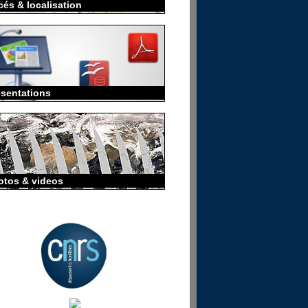
és & localisation
ésentations
otos & videos