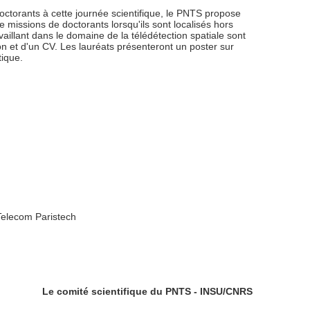
 doctorants à cette journée scientifique, le PNTS propose
e missions de doctorants lorsqu'ils sont localisés hors
vaillant dans le domaine de la télédétection spatiale sont
ion et d'un CV. Les lauréats présenteront un poster sur
tique.
Telecom Paristech
Le comité scientifique du PNTS - INSU/CNRS